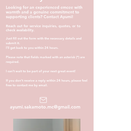
Looking for an experienced emcee with
warmth and a genuine commitment to
supporting clients? Contact Ayumi!
Reach out for service inquiries, quotes, or to
check availability.
Just fill out the form with the necessary details and
submit it.
I’ll get back to you within 24 hours.
Please note that fields marked with an asterisk (*) are
required.
I can’t wait to be part of your next great event!
If you don’t receive a reply within 24 hours, please feel
free to contact me by email.
ayumi.sakamoto.mc@gmail.com